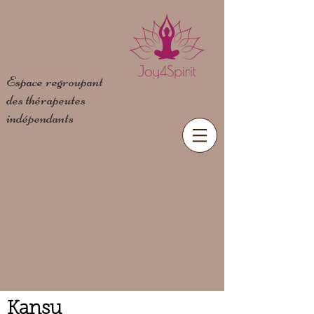
Espace regroupant
des
thérapeutes
indépendants
Kansu