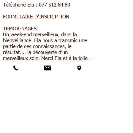
Téléphone Ela : 077 512 84 80
FORMULAIRE D'INSCRIPTION
TEMOIGNAGES:​
Un week-end merveilleux, dans la
bienveillance. Ela nous a transmis une
partie de ces connaissances, le
résultat.... la découverte d’un
merveilleux soin. Merci Ela et à la jolie
équipe présente. Brigitte H.
Un grand merci à Ela ainsi qu'aux
participants a ce stage de massage
Ayurvédique . Un enseignement de
qualité, une ambiance chaleureuse, en
bref, un magnifique week-end rempli de
belles énergies ! Je recommande sans
retenue. Marc Z.
Annulation:
L’annulation d’une inscription modifie la