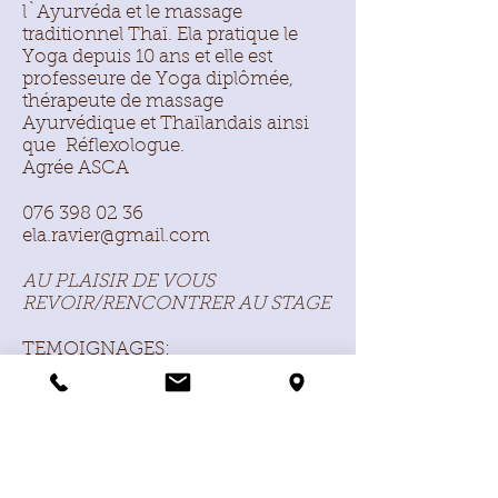
l`Ayurvéda et le massage
traditionnel Thaï. Ela pratique le
Yoga depuis 10 ans et elle est
professeure de Yoga diplômée,
thérapeute de massage
Ayurvédique et Thaïlandais ainsi
que Réflexologue.
Agrée ASCA
076 398 02 36
ela.ravier@gmail.com
AU PLAISIR DE VOUS
REVOIR/RENCONTRER AU STAGE
TEMOIGNAGES:
*****
Voilà un stage utile les gens!!!! ce
massage utilise de l’huile, il permet une
approche plus douce que le massage
traditionnel thaï et peut se présenter