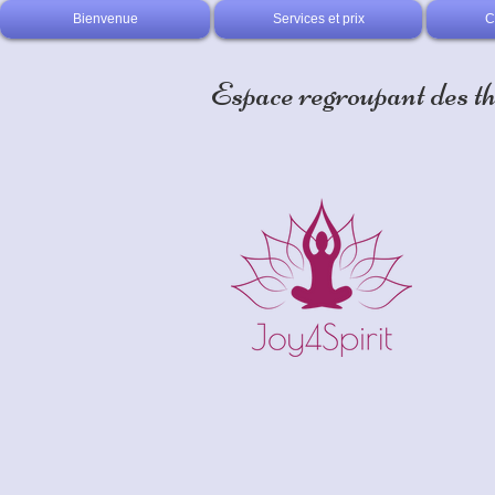
Bienvenue
Services et prix
C
Espace regroupant des
t