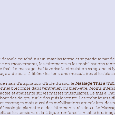
 déroule couché sur un matelas ferme et se pratique par d
iche en mouvements, les étirements et les mobilisations repr
thaï. Le massage thaï favorise la circulation sanguine et l
ge aide aussi à libérer les tensions musculaires et les bloc
de mais d'inspiration d'Inde du sud, le
Massage Thaï à l'hui
nnel préconisé dans l'entretien du bien-être. Moins intensif
actée et apaisante sur les masses musculaires. Le thaï à l'hu
bout des doigts, sur le dos puis le ventre. Les techniques uti
 et essorages mais aussi des mobilisations articulaires, des 
éflexologie plantaire et des étirements très doux. Le Massag
efface les tensions et la fatigue, renforce la vitalité (drainag