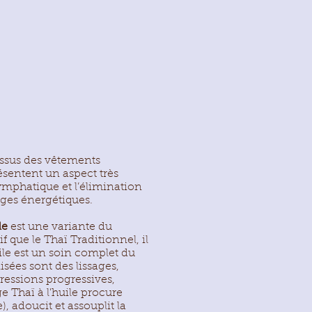
essus des vêtements
ésentent un aspect très
ymphatique et l’élimination
ages énergétiques.
le
est une variante du
 que le Thaï Traditionnel, il
ile est un soin complet du
lisées sont des lissages,
pressions progressives,
e Thaï à l'huile procure
e), adoucit et assouplit la